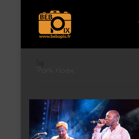
Skip
to
main
content
Tag
Poni Hoax