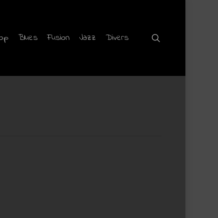
hop
Blues
Fusion
Jazz
Divers
search