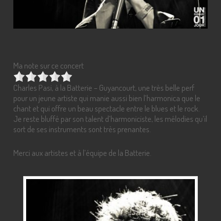
Ma note sur ce concert
Charles Pasi, à la Batterie – Guyancourt, une très belle perf
pour un jeune artiste qui manie aussi bien l’harmonica que le
chant et qui offre un beau spectacle entre le blues et le rock.
Je reste bluffé par son talent d’harmoniciste, les mélodies qu’il
sort de ses instruments sont très prenantes.
Merci aux artistes et à l’équipe de la Batterie.