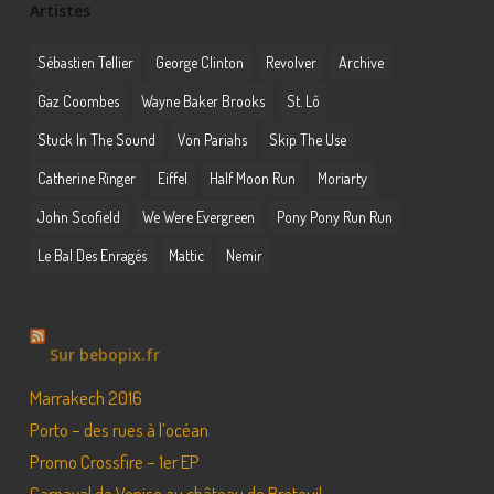
Artistes
Sébastien Tellier
George Clinton
Revolver
Archive
Gaz Coombes
Wayne Baker Brooks
St. Lô
Stuck In The Sound
Von Pariahs
Skip The Use
Catherine Ringer
Eiffel
Half Moon Run
Moriarty
John Scofield
We Were Evergreen
Pony Pony Run Run
Le Bal Des Enragés
Mattic
Nemir
Sur bebopix.fr
Marrakech 2016
Porto – des rues à l’océan
Promo Crossfire – 1er EP
Carnaval de Venise au château de Breteuil