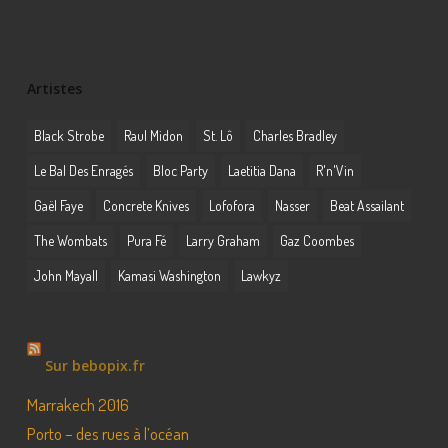
Artistes
Black Strobe
Raul Midon
St. Lô
Charles Bradley
Le Bal Des Enragés
Bloc Party
Laetitia Dana
R'n'Vin
Gaël Faye
Concrete Knives
Lofofora
Nasser
Beat Assailant
The Wombats
Pura Fé
Larry Graham
Gaz Coombes
John Mayall
Kamasi Washington
Lawkyz
Sur bebopix.fr
Marrakech 2016
Porto – des rues à l’océan