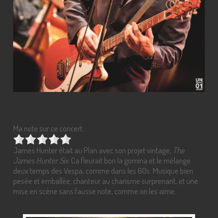
Ma note sur ce concert
James Hunter était au Plan avec son projet vintage,
The
James Hunter Six
. Ca fleurait bon la gomina et le mélange
deux temps des Vespa, comme dans les 60s. Musique bien
pesée et emballée, chanteur au charisme surprenant, et une
mise en scène sans fausse note, comme on les aime.