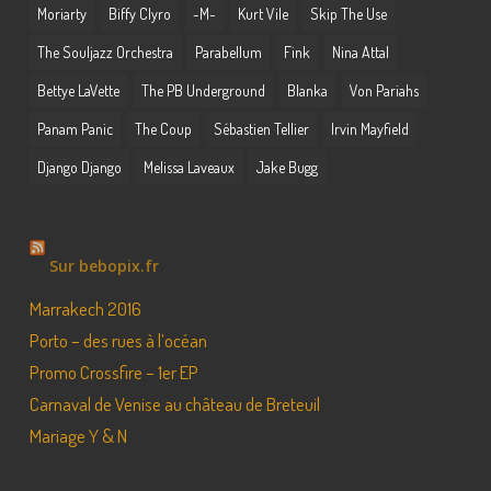
Moriarty
Biffy Clyro
-M-
Kurt Vile
Skip The Use
The Souljazz Orchestra
Parabellum
Fink
Nina Attal
Bettye LaVette
The PB Underground
Blanka
Von Pariahs
Panam Panic
The Coup
Sébastien Tellier
Irvin Mayfield
Django Django
Melissa Laveaux
Jake Bugg
Sur bebopix.fr
Marrakech 2016
Porto – des rues à l’océan
Promo Crossfire – 1er EP
Carnaval de Venise au château de Breteuil
Mariage Y & N