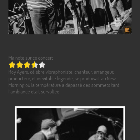
Ma note sur ce concert
Roy Ayers, célèbre vibraphoniste, chanteur, arrangeur,
producteur, et inévitable légende, se produisait au New
Morning où la température a dépassé des sommets tant
l’ambiance était survoltée.