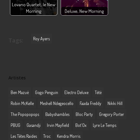
Lovano Quartet, le New
Morning
Deluxe, New Morning
Roy Ayers
Tags:
Artistes
Ben Mazué
Gogo Penguin
Electro Deluxe
Tété
Robin McKelle
Meshell Ndegeocello
Faada Freddy
Nikki Hill
The Popopopops
Babyshambles
Bloc Party
Gregory Porter
PBUG
Gasandji
Irvin Mayfield
Bot'Ox
Lyre Le Temps
Les Têtes Raides
Troc
Kendra Morris