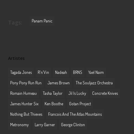
Panam Panic
Tags:
Artistes
Tagada Jones
R'n'Vin
Nadeah
BRNS
Yael Naim
Pony Pony Run Run
James Brown
The Souljazz Orchestra
Romain Humeau
Tasha Taylor
Jil Is Lucky
Concrete Knives
James Hunter Six
Ken Boothe
Gotan Project
Nothing But Thieves
Francois And The Atlas Mountains
Metronomy
Larry Garner
George Clinton