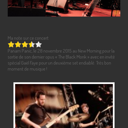
Ma note sur ce concert
Panam Panic, le 28 novembre 2015 au New Morning pour la
sortie de son dernier opus « The Black Monk » avec en invité
spécial Gaël Faye pour un deuxième set endiablé. Très bon
moment de musique !