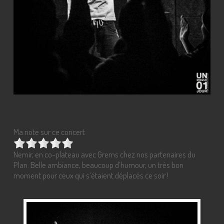
Ma note sur ce concert
Nemir, en co-plateau avec Grems chez nos partenaires du
Plan. Belle ambiance, beaucoup d’humour, un très bon
moment pour ceux qui s’étaient déplacés ce soir !