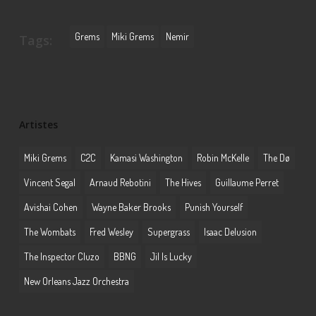
Grems
Miki Grems
Nemir
Tags:
Artistes
Miki Grems
C2C
Kamasi Washington
Robin McKelle
The Dø
Vincent Segal
Arnaud Rebotini
The Hives
Guillaume Perret
Avishai Cohen
Wayne Baker Brooks
Punish Yourself
The Wombats
Fred Wesley
Supergrass
Isaac Delusion
The Inspector Cluzo
BBNG
Jil Is Lucky
New Orleans Jazz Orchestra